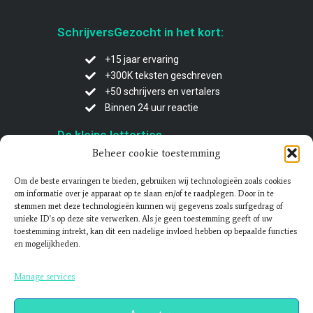
SchrijversGezocht in het kort:
+15 jaar ervaring
+300K teksten geschreven
+50 schrijvers en vertalers
Binnen 24 uur reactie
De kleine lettertjes
Beheer cookie toestemming
Privacybeleid
Algemene voorwaarden klanten
Om de beste ervaringen te bieden, gebruiken wij technologieën zoals cookies
om informatie over je apparaat op te slaan en/of te raadplegen. Door in te
Algemene voorwaarden schrijvers
stemmen met deze technologieën kunnen wij gegevens zoals surfgedrag of
unieke ID's op deze site verwerken. Als je geen toestemming geeft of uw
toestemming intrekt, kan dit een nadelige invloed hebben op bepaalde functies
Overige diensten
en mogelijkheden.
Scriptiehulp
Manage services
Vertaalbureau
Levensverhaal laten schrijven